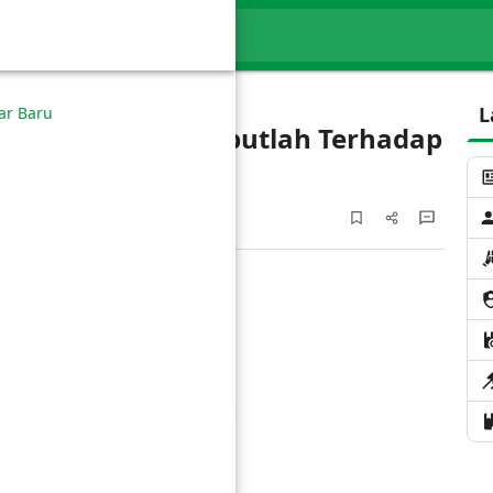
 dengan Al Qur'an dan As Sunnah melalui…
Cari blog ini
L
ar Baru
ah! Bersikap Lembutlah Terhadap