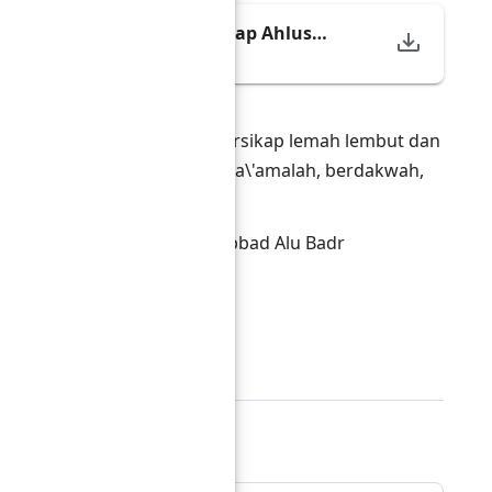
Bersikap Lembutlah Terhadap Ahlus
tentang keharusan untuk bersikap lemah lembut dan
nah wal jamaah dalam bermua\'amalah, berdakwah,
 bin Hamad bin 'Utsman al'Abbad Alu Badr
tra
n Eko Haryanto Abu Ziyad