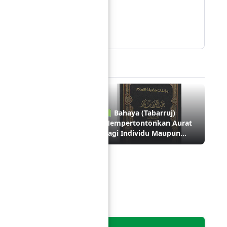
Nanang SB
Berdakwah dengan media
stingan Ini
 Manasik Haji dan
📗 Bahaya (Tabarruj)
rah dan Beberapa
Mempertontonkan Aurat
salahan yang Dilakukan
bagi Individu Maupun
bagian Jamaah
Masyarakat
abung Dalam Percakapan