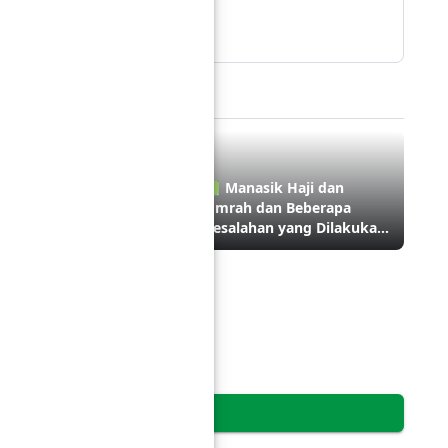
Berdakwah dengan media
stingan Ini
 Wahai Ahlus Sunnah!
📗 Manasik Haji dan
rsikap Lembutlah
Umrah dan Beberapa
rhadap Ahlus Sunnah
Kesalahan yang Dilakukan
Sebagian Jamaah
 Bantahan Terhadap
opaganda Ikhtilath
ercampurnya Pria dan
nita) dalam Pendidikan
abung Dalam Percakapan