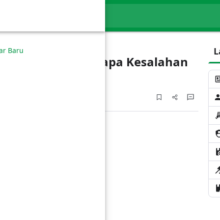
 dengan Al Qur'an dan As Sunnah melalui…
Cari blog ini
L
ar Baru
 Umrah dan Beberapa Kesalahan
agian Jamaah