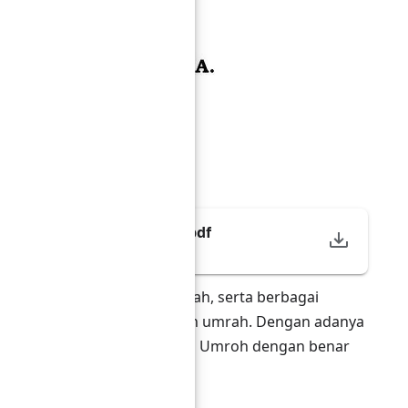
-IndonesianIslamicBook.pdf
tunan manasik haji dan umrah, serta berbagai
oleh sebagian jamaah haji dan umrah. Dengan adanya
 menjalankan ibadah Haji dan Umroh dengan benar
allahu alaihi wasallam.