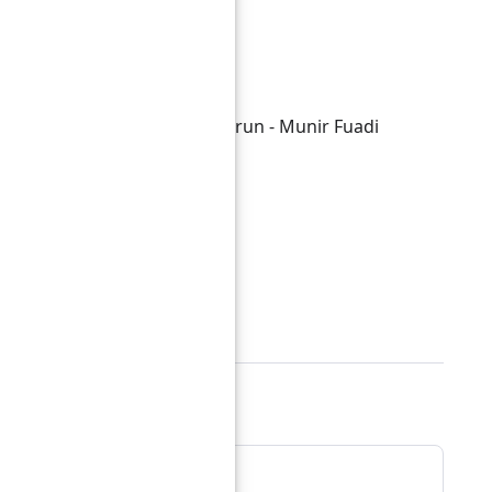
Utsaimin
h
hri - Muhammad Yusuf Harun - Munir Fuadi
Nanang SB